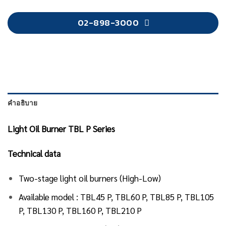
02-898-3000
คำอธิบาย
Light Oil Burner TBL P Series
Technical data
Two-stage light oil burners (High-Low)
Available model : TBL45 P, TBL60 P, TBL85 P, TBL105
P, TBL130 P, TBL160 P, TBL210 P