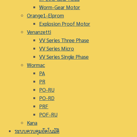
Worm-Gear Motor
Orange1-Elprom
Explosion Proof Motor
Venanzetti
VV Series Three Phase
VV Series Micro
VV Series Single Phase
Wormac
PA
PR
PO-RU
PO-RD
PRF
POF-RU
Kana
ระบบควบคุมอัตโนมัติ