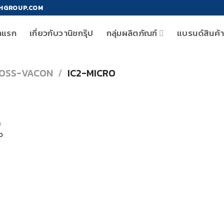
HGROUP.COM
าแรก
เกี่ยวกับวานิชกรุ๊ป
กลุ่มผลิตภัณฑ์
แบรนด์สินค้
OSS-VACON
/
IC2-MICRO
O
o