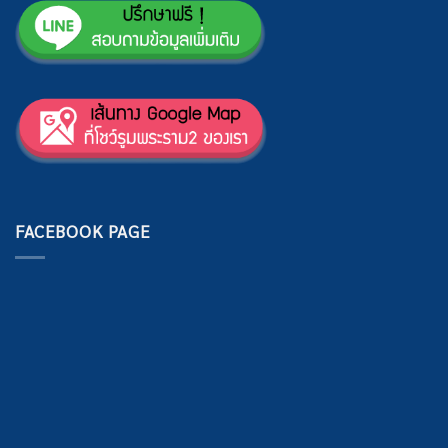
FACEBOOK PAGE