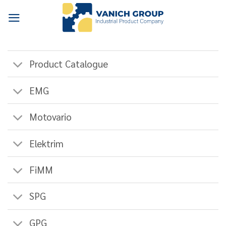
Skip
to
content
Product Catalogue
EMG
Motovario
Elektrim
FiMM
SPG
GPG