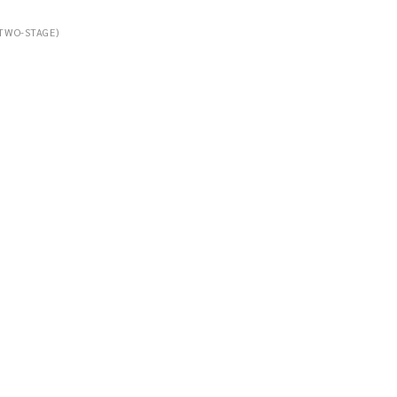
 (TWO-STAGE)
N