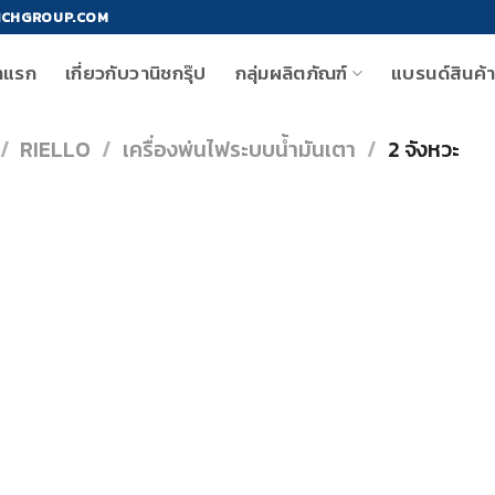
ICHGROUP.COM
าแรก
เกี่ยวกับวานิชกรุ๊ป
กลุ่มผลิตภัณฑ์
แบรนด์สินค้
/
RIELLO
/
เครื่องพ่นไฟระบบน้ำมันเตา
/
2 จังหวะ