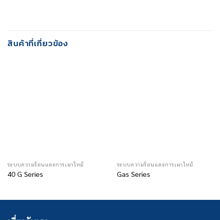
สินค้าที่เกี่ยวข้อง
ระบบความร้อนและการเผาไหม้
ระบบความร้อนและการเผาไหม้
40 G Series
Gas Series