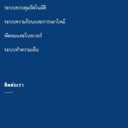
ระบบควบคุมอัตโนมัติ
ระบบความร้อนและการเผาไหม้
พัดลมและโบลเวอร์
ระบบทำความเย็น
ติดต่อเรา