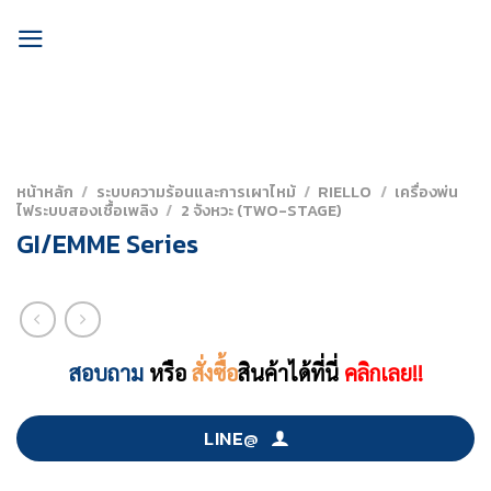
Skip
to
content
หน้าหลัก
/
ระบบความร้อนและการเผาไหม้
/
RIELLO
/
เครื่องพ่น
ไฟระบบสองเชื้อเพลิง
/
2 จังหวะ (TWO-STAGE)
GI/EMME Series
สอบถาม
หรือ
สั่งซื้อ
สินค้าได้ที่นี่
คลิกเลย!!
LINE@