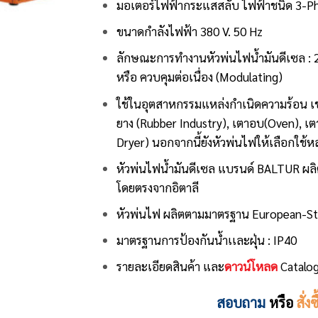
มอเตอร์ไฟฟ้ากระแสสลับ ไฟฟ้าชนิด 3-P
ขนาดกำลังไฟฟ้า 380 V. 50 Hz
ลักษณะการทำงานหัวพ่นไฟน้ำมันดีเซล : 
หรือ ควบคุมต่อเนื่อง (Modulating)
ใช้ในอุตสาหกรรมแหล่งกำเนิดความร้อน เช
ยาง (Rubber Industry), เตาอบ(Oven), เต
Dryer) นอกจากนี้ยังหัวพ่นไฟให้เลือกใ
หัวพ่นไฟน้ำมันดีเซล
แบรนด์ BALTUR
ผลิ
โดยตรงจากอิตาลี
หัวพ่นไฟ ผลิตตามมาตรฐาน European-St
มาตรฐานการป้องกันน้ำเเละฝุ่น : IP40
รายละเอียดสินค้า และ
ดาวน์โหลด
Catalog
สอบถาม
หรือ
สั่งซ