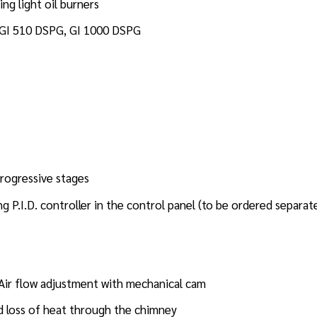
ng light oil burners
, GI 510 DSPG, GI 1000 DSPG
progressive stages
g P.I.D. controller in the control panel (to be ordered separa
 Air flow adjustment with mechanical cam
d loss of heat through the chimney