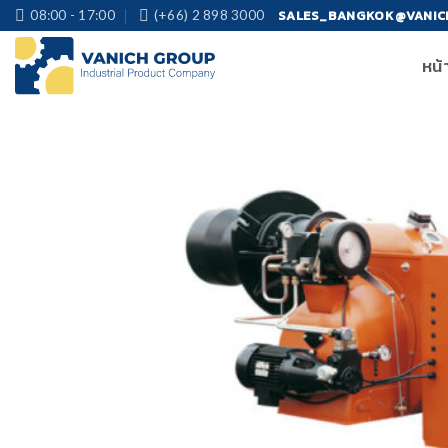
Skip
SALES_BANGKOK@VANIC
08:00 - 17:00
(+66) 2 898 3000
to
หน้
content