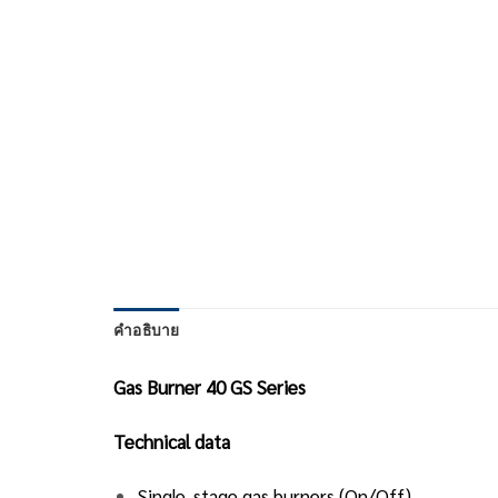
คำอธิบาย
Gas Burner 40 GS Series
Technical data
Single-stage gas burners (On/Off)