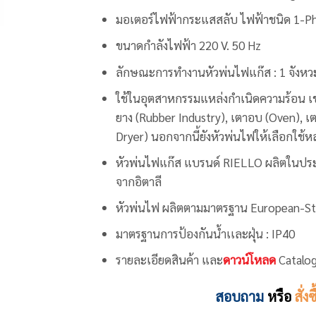
มอเตอร์ไฟฟ้ากระแสสลับ ไฟฟ้าชนิด 1-P
ขนาดกำลังไฟฟ้า 220 V. 50 Hz
ลักษณะการทำงานหัวพ่นไฟแก๊ส : 1 จังหว
ใช้ในอุตสาหกรรมแหล่งกำเนิดความร้อน เช
ยาง (Rubber Industry), เตาอบ (Oven), เต
Dryer) นอกจากนี้ยังหัวพ่นไฟให้เลือกใ
หัวพ่นไฟแก๊ส
แบรนด์ RIELLO
ผลิตในประ
จากอิตาลี
หัวพ่นไฟ ผลิตตามมาตรฐาน European-St
มาตรฐานการป้องกันน้ำเเละฝุ่น : IP40
รายละเอียดสินค้า และ
ดาวน์โหลด
Catalog
สอบถาม
หรือ
สั่งซ