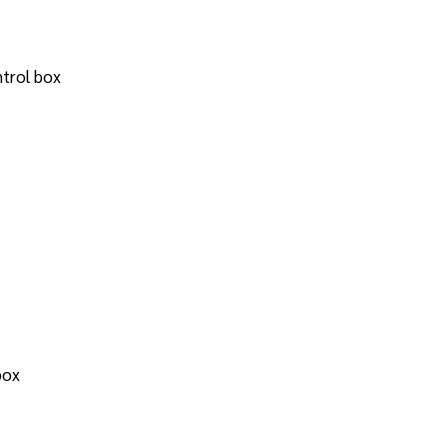
ntrol box
 box