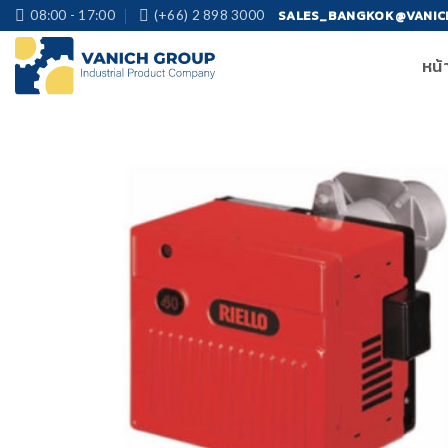
Skip
SALES_BANGKOK@VANIC
08:00 - 17:00
(+66) 2 898 3000
to
หน้
content