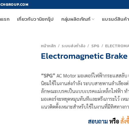
ICHGROUP.COM
าแรก
เกี่ยวกับวานิชกรุ๊ป
กลุ่มผลิตภัณฑ์
แบรนด์สินค้
หน้าหลัก
/
ระบบส่งกำลัง
/
SPG
/
ELECTROMA
Electromagnetic Brake
“SPG”
AC Motor มอเตอร์ไฟฟ้ากระแสสลับ (
นิยมใช้ในงานส่งกำลัง ระบบสายพานลำเลียงต
ลักษณะเบรคเป็นแบบเบรคแม่เหล็กไฟฟ้า ทำงาน
มอเตอร์จะหยุดหมุนทันทีและตรึงภาระไว้ เหมาะ
แนวติดตั้งเหมาะสำหรับใช้ในงานที่มีทิศทางการ
สอบถาม
หรือ
สั่งซ