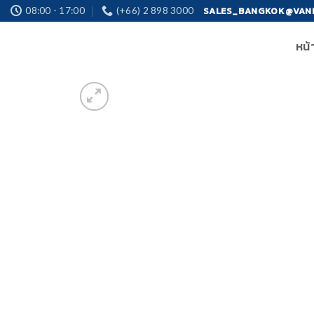
Skip
SALES_BANGKOK@VAN
08:00 - 17:00
(+66) 2 898 3000
to
หน้
content