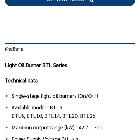
คำอธิบาย
Light Oil Burner BTL Series
Technical data
Single-stage light oil burners (On/Off)
Available model : BTL3,
BTL6, BTL10, BTL14, BTL20, BTL26
Maximun output range (kW) : 42.7 – 310
Power Supply Voltage (V) :
220