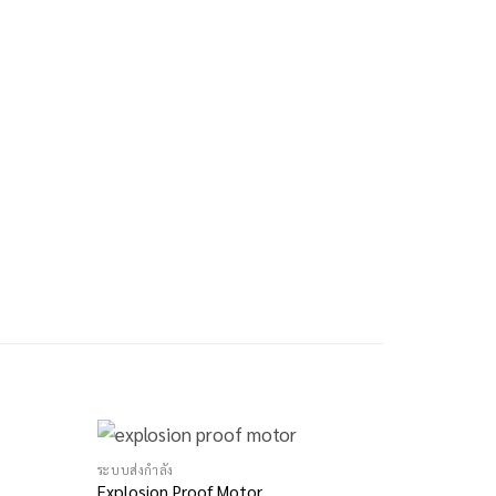
ระบบส่งกำลัง
Explosion Proof Motor