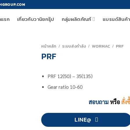
HGROUP.COM
าแรก
เกี่ยวกับวานิชกรุ๊ป
กลุ่มผลิตภัณฑ์
แบรนด์สินค้
หน้าหลัก
/
ระบบส่งกำลัง
/
WORMAC
/
PRF
PRF
PRF 12(50) – 35(135)
Gear ratio 10-60
สอบถาม
หรือ
สั่งซ
LINE@