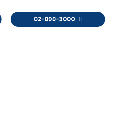
02-898-3000