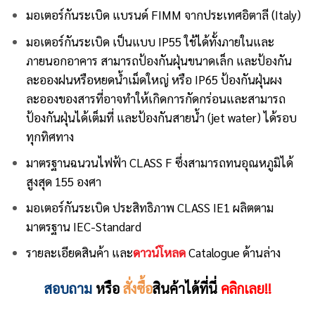
มอเตอร์กันระเบิด
แบรนด์ FIMM จากประเทศอิตาลี (Italy)
มอเตอร์
กันระเบิด
เป็นแบบ IP55 ใช้ได้ทั้งภายในและ
ภายนอกอาคาร สามารถป้องกันฝุ่นขนาดเล็ก และป้องกัน
ละอองฝนหรือหยดน้ำเม็ดใหญ่ หรือ IP65 ป้องกันฝุ่นผง
ละอองของสารที่อาจทำให้เกิดการกัดกร่อนและสามารถ
ป้องกันฝุ่นได้เต็มที่ และป้องกันสายน้ำ (jet water) ได้รอบ
ทุกทิศทาง
มาตรฐานฉนวนไฟฟ้า CLASS F ซึ่งสามารถทนอุณหภูมิได้
สูงสุด 155 องศา
มอเตอร์กันระเบิด ประสิทธิภาพ CLASS IE1 ผลิตตาม
มาตรฐาน IEC-Standard
รายละเอียดสินค้า และ
ดาวน์โหลด
Catalogue ด้านล่าง
สอบถาม
หรือ
สั่งซื้อ
สินค้าได้ที่นี่
คลิกเลย!!