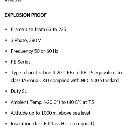
คำอธิบาย
EXPLOSION PROOF
Frame size from 63 to 225
3 Phase, 380 V.
Frequency 50 or 60 Hz
PE Series
Type of protection II 2GD EEx-d IIB T5 equivalent to
class I/Group C&D complied with NEC 500 Standard
Duty S1
Ambient Temp. (-20 Cº) to (40 Cº) at T5
Altitude up to 1000 m. above sea level
Insulation class F (Class H is on request)